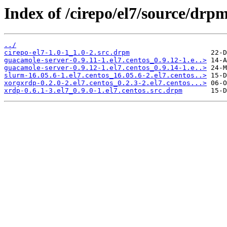
Index of /cirepo/el7/source/drpm
../
cirepo-el7-1.0-1_1.0-2.src.drpm
guacamole-server-0.9.11-1.el7.centos_0.9.12-1.e..>
guacamole-server-0.9.12-1.el7.centos_0.9.14-1.e..>
slurm-16.05.6-1.el7.centos_16.05.6-2.el7.centos..>
xorgxrdp-0.2.0-2.el7.centos_0.2.3-2.el7.centos...>
xrdp-0.6.1-3.el7_0.9.0-1.el7.centos.src.drpm